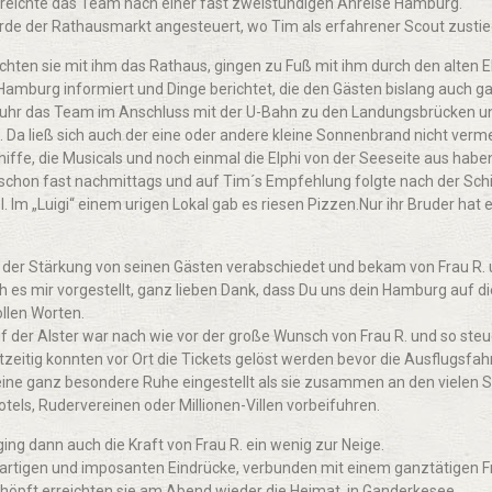
rreichte das Team nach einer fast zweistündigen Anreise Hamburg.
urde der Rathausmarkt angesteuert, wo Tim als erfahrener Scout zustie
ten sie mit ihm das Rathaus, gingen zu Fuß mit ihm durch den alten E
 Hamburg informiert und Dinge berichtet, die den Gästen bislang auch g
t fuhr das Team im Anschluss mit der U-Bahn zu den Landungsbrücken u
. Da ließ sich auch der eine oder andere kleine Sonnenbrand nicht vermei
iffe, die Musicals und noch einmal die Elphi von der Seeseite aus haben
s schon fast nachmittags und auf Tim´s Empfehlung folgte nach der Sc
. Im „Luigi“ einem urigen Lokal gab es riesen Pizzen.Nur ihr Bruder hat 
 der Stärkung von seinen Gästen verabschiedet und bekam von Frau R. 
h es mir vorgestellt, ganz lieben Dank, dass Du uns dein Hamburg auf die
ollen Worten.
uf der Alster war nach wie vor der große Wunsch von Frau R. und so ste
zeitig konnten vor Ort die Tickets gelöst werden bevor die Ausflugsfahr
eine ganz besondere Ruhe eingestellt als sie zusammen an den vielen S
otels, Rudervereinen oder Millionen-Villen vorbeifuhren.
ing dann auch die Kraft von Frau R. ein wenig zur Neige.
oßartigen und imposanten Eindrücke, verbunden mit einem ganztätigen 
chöpft erreichten sie am Abend wieder die Heimat, in Ganderkesee.