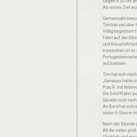
Gegen 9:30 Uhr e
Als erstes Ziel w
Gemeinsam besuch
Tim hat viel über
Völlig begeister
Fahrt auf der Elbe
und Kreuzfahrtsch
Inzwischen ist e
Portugiesenviertel
aufzuessen.
Tim hat sich nach
„Genauso hatte ic
Frau R. mit liebev
Die Schifffahrt a
Gerade noch recht
An Bord hat sich 
vielen 5-Sterne-H
Nach der Stunde g
All die vielen gr
Glücklich und ers