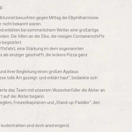
g.
lbtunnel besuchten gegen Mittag die Elbphilharmonie.
ar nicht bekannt waren.
nd erlebten bei sommerlichem Wetter eine großartige
den. Die Villen an der Elbe, die riesigen Containerschiffe
 begeistert.
hiffsfahrt, eine Stärkung im dem sogenannten
es als einziger geschafft, die leckere Pizza ganz
und ihrer Begleitung einen großen Applaus.
se tolle Art gezeigt- und erklärt hast“, bedankte sich
uerte das Team mit unserem Wunscherfüller die Alster an.
t auf der Alster begann.
eglern, Freizeitkapitänen und „Stand-up-Paddler“, den
Freudestrahlen sind doch anstrengend.