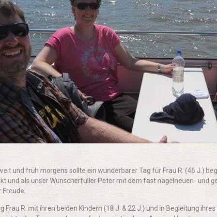
weit und früh morgens sollte ein wunderbarer Tag für Frau R. (46 J.) beg
ekt und als unser Wunscherfüller Peter mit dem fast nagelneuen- und ge
r Freude.
 Frau R. mit ihren beiden Kindern (18 J. & 22 J.) und in Begleitung ihres