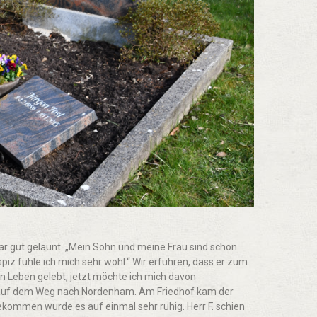
ar gut gelaunt. „Mein Sohn und meine Frau sind schon
piz fühle ich mich sehr wohl.“ Wir erfuhren, dass er zum
n Leben gelebt, jetzt möchte ich mich davon
. auf dem Weg nach Nordenham. Am Friedhof kam der
gekommen wurde es auf einmal sehr ruhig. Herr F. schien