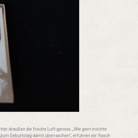
etter draußen die frische Luft genoss. „Wie gern möchte
n zum Geburtstag damit überraschen“, erfuhren wir. Rasch