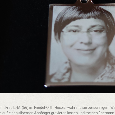
 mit Frau L.-M. (56) im Friedel-Orth-Hospiz, während sie bei sonnigem W
mir, auf einen silbernen Anhänger gravieren lassen und meinen Eheman