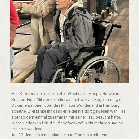
Herr K. verbrachte seine letzten Wochen im Hospiz Brücke in
Bremen. Einer Mitarbeiterin fiel auf, mit wie viel Begeisterung er
Dokumentationen über das Miniatur Wunderland in Hamburg
schaute. Er erzählte ihr, dass er leider nie dort gewesen war – es
aber so gern einmal zusammen mit seiner Frau besucht hätte.
Diese Gedanken ließ die Pflegefachkraft nicht mehr los und so
erfuhren wir davon.
Am 30. Januar, kamen Marlene und Franziska mit dem