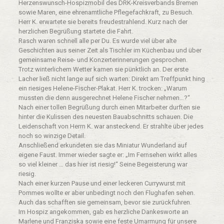
Herzenswunsch-Hospizmobil des DRK-Kreisverbands Bremen
sowie Maren, eine ehrenamtliche Pflegefachkraft, zu Besuch.
Herr K. erwartete sie bereits freudestrahlend. Kurz nach der
herzlichen Begrüßung startete die Fahrt.
Rasch waren schnell alle per Du. Es wurde viel über alte
Geschichten aus seiner Zeit als Tischler im Küchenbau und über
gemeinsame Reise- und Konzerterinnerungen gesprochen.
Trotz winterlichem Wetter kamen sie pünktlich an. Der erste
Lacher ließ nicht lange auf sich warten: Direkt am Treffpunkt hing
ein riesiges Helene-Fischer-Plakat. Herr K. trocken: „Warum
mussten die denn ausgerechnet Helene Fischer nehmen…?“
Nach einer tollen Begrüßung durch einen Mitarbeiter durften sie
hinter die Kulissen des neuesten Bauabschnitts schauen. Die
Leidenschaft von Herrn K. war ansteckend. Er strahlte über jedes
noch so winzige Detail.
Anschließend erkundeten sie das Miniatur Wunderland auf
eigene Faust. Immer wieder sagte er: „Im Fernsehen wirkt alles
so viel kleiner … das hier ist riesig!“ Seine Begeisterung war
riesig.
Nach einer kurzen Pause und einer leckeren Currywurst mit
Pommes wollte er aber unbedingt noch den Flughafen sehen.
Auch das schafften sie gemeinsam, bevor sie zurückfuhren.
Im Hospiz angekommen, gab es herzliche Dankesworte an
Marlene und Franziska sowie eine feste Umarmung für unsere