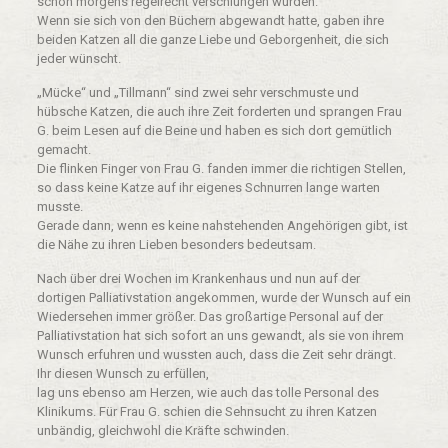
schon morgens regelrecht verschlungen wurden.
Wenn sie sich von den Büchern abgewandt hatte, gaben ihre
beiden Katzen all die ganze Liebe und Geborgenheit, die sich
jeder wünscht.
„Mücke“ und „Tillmann“ sind zwei sehr verschmuste und
hübsche Katzen, die auch ihre Zeit forderten und sprangen Frau
G. beim Lesen auf die Beine und haben es sich dort gemütlich
gemacht.
Die flinken Finger von Frau G. fanden immer die richtigen Stellen,
so dass keine Katze auf ihr eigenes Schnurren lange warten
musste.
Gerade dann, wenn es keine nahstehenden Angehörigen gibt, ist
die Nähe zu ihren Lieben besonders bedeutsam.
Nach über drei Wochen im Krankenhaus und nun auf der
dortigen Palliativstation angekommen, wurde der Wunsch auf ein
Wiedersehen immer größer. Das großartige Personal auf der
Palliativstation hat sich sofort an uns gewandt, als sie von ihrem
Wunsch erfuhren und wussten auch, dass die Zeit sehr drängt.
Ihr diesen Wunsch zu erfüllen,
lag uns ebenso am Herzen, wie auch das tolle Personal des
Klinikums. Für Frau G. schien die Sehnsucht zu ihren Katzen
unbändig, gleichwohl die Kräfte schwinden.