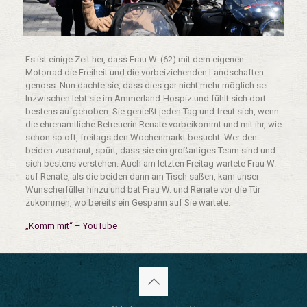
Es ist einige Zeit her, dass Frau W. (62) mit dem eigenen
Motorrad die Freiheit und die vorbeiziehenden Landschaften
genoss. Nun dachte sie, dass dies gar nicht mehr möglich sei.
Inzwischen lebt sie im Ammerland-Hospiz und fühlt sich dort
bestens aufgehoben. Sie genießt jeden Tag und freut sich, wenn
die ehrenamtliche Betreuerin Renate vorbeikommt und mit ihr, wie
schon so oft, freitags den Wochenmarkt besucht. Wer den
beiden zuschaut, spürt, dass sie ein großartiges Team sind und
sich bestens verstehen. Auch am letzten Freitag wartete Frau W.
auf Renate, als die beiden dann am Tisch saßen, kam unser
Wunscherfüller hinzu und bat Frau W. und Renate vor die Tür
zukommen, wo bereits ein Gespann auf Sie wartete.
„Komm mit“ – YouTube