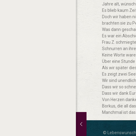
Jahre alt, wünscht
Es blieb kaum Zei
Doch wir haben n
brachten sie zu P
Was dann geschah,
Es war ein Abschie
Frau Z. schmiegte 
Schnurren an ihrer
Keine Worte waren
Über eine Stunde 
Als wir später di
Es zeigt zwei Seel
Wir sind unendli
Dass wir so schne
Dass wir dank Eu
Von Herzen danke
Borkus, die all da
Manchmal ist das 
Trauung meines
Trauung meines
sohns“
sohns“
© Lebenswunsch 
vember 22, 2025
vember 22, 2025