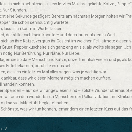
e sich nichts sehnlicher, als ein letztes Mal ihre geliebte Katze „Pepper
t. Nur Stunden.
icht eine Sekunde gezögert. Bereits am nächsten Morgen holten wir Fr
epper, die schon sehnsüchtig wartete.
 lässt sich kaum in Worte fassen.
d, der stiller nicht sein konnte – und doch lauter als jedes Wort.
sich an ihre Katze, vergrub ihr Gesicht im weichen Fell, atmete diesen v
 Brust. Pepper kuschelte sich ganz eng an sie, als wollte sie sagen: „Ich b
 nötig. Nur Berührung. Nur Nähe. Nur Liebe.
lagen sie so da – Mensch und Katze, unzertrennlich wie eh und je, als kö
eses Foto bekamen, berührte es uns sehr.
en, die sich ein letztes Mal alles sagen, was je wichtig war.
ch dankbar, dass wir diesen Moment möglich machen durften.
ll handeln konnten.
rer Spenden – auf die wir angewiesen sind – solche Wunder überhaupt 
n wir auch den wunderbaren Menschen der Palliativstation am Klinik
s mit so viel Mitgefühl begleitet haben.
Schönste, was wir tun können, jemandem einen letzten Kuss auf das fe
e.V.