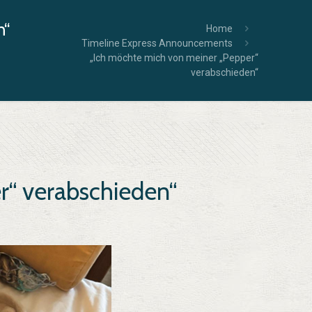
n“
Home
Timeline Express Announcements
„Ich möchte mich von meiner „Pepper“
verabschieden“
r“ verabschieden“