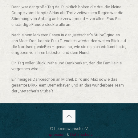
Dann war der große Tag da. Pünktlich holten die drei die kleine
Gruppe vorm Hospiz Sirius ab. Trotz zeitweisem Regen war die
Stimmung von Anfang an herzerwärmend – vor allem Frau E.s
unbändige Freude steckte alle an.
Nach einem leckeren Essen in der „Metscher’s Stube“ ging es
ans Meer. Dort konnte Frau E. endlich wieder den weiten Blick auf
die Nordsee genießen – genau so, wie sie es sich erträumt hatte,
umgeben von ihren Liebsten und dem Hund.
Ein Tag voller Glück, Nähe und Dankbarkeit, den die Familie nie
vergessen wird.
Ein riesiges Dankeschön an Michel, Dirk und Max sowie das
gesamte DRK-Team Bremerhaven und an das wunderbare Team
der „Metscher’s Stube“!
© Lebenswunsch e.V.
Impressum
&
Datenschutz