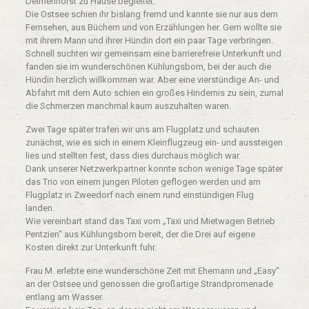
Delmenhorst zu Hause begleitet.
Die Ostsee schien ihr bislang fremd und kannte sie nur aus dem
Fernsehen, aus Büchern und von Erzählungen her. Gern wollte sie
mit ihrem Mann und ihrer Hündin dort ein paar Tage verbringen.
Schnell suchten wir gemeinsam eine barrierefreie Unterkunft und
fanden sie im wunderschönen Kühlungsborn, bei der auch die
Hündin herzlich willkommen war. Aber eine vierstündige An- und
Abfahrt mit dem Auto schien ein großes Hindernis zu sein, zumal
die Schmerzen manchmal kaum auszuhalten waren.
Zwei Tage später trafen wir uns am Flugplatz und schauten
zunächst, wie es sich in einem Kleinflugzeug ein- und aussteigen
lies und stellten fest, dass dies durchaus möglich war.
Dank unserer Netzwerkpartner konnte schon wenige Tage später
das Trio von einem jungen Piloten geflogen werden und am
Flugplatz in Zweedorf nach einem rund einstündigen Flug
landen.
Wie vereinbart stand das Taxi vom „Taxi und Mietwagen Betrieb
Pentzien“ aus Kühlungsborn bereit, der die Drei auf eigene
Kosten direkt zur Unterkunft fuhr.
Frau M. erlebte eine wunderschöne Zeit mit Ehemann und „Easy“
an der Ostsee und genossen die großartige Strandpromenade
entlang am Wasser.