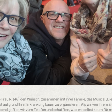
 Frau R. (46) den Wunsch, zusammen mit ihrer Familie, das Musical „Die
zt aufgrund Ihrer Erkrankung kaum zu organisieren. Als wir von ihrem 
end griffen wir zum Telefon und schafften, was wir selbst kaum für mög