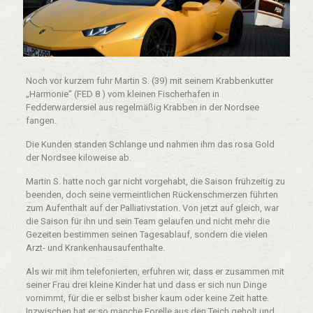
Noch vor kurzem fuhr Martin S. (39) mit seinem Krabbenkutter
„Harmonie“ (FED 8 ) vom kleinen Fischerhafen in
Fedderwardersiel aus regelmäßig Krabben in der Nordsee
fangen.
Die Kunden standen Schlange und nahmen ihm das rosa Gold
der Nordsee kiloweise ab.
Martin S. hatte noch gar nicht vorgehabt, die Saison frühzeitig zu
beenden, doch seine vermeintlichen Rückenschmerzen führten
zum Aufenthalt auf der Palliativstation. Von jetzt auf gleich, war
die Saison für ihn und sein Team gelaufen und nicht mehr die
Gezeiten bestimmen seinen Tagesablauf, sondern die vielen
Arzt- und Krankenhausaufenthalte.
Als wir mit ihm telefonierten, erfuhren wir, dass er zusammen mit
seiner Frau drei kleine Kinder hat und dass er sich nun Dinge
vornimmt, für die er selbst bisher kaum oder keine Zeit hatte.
Inzwischen hat er so manche Forelle aus den Teich geholt und