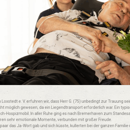
Loxstedt e. V. erfuhren wir, dass Herr G. (75) unbedingt zur Trauung 
cht möglich gewesen, da ein Liegendtransport erforderlich war. Ein typ
-Hospizmobil. In aller Ruhe ging es nach Bremerhaven zum Standesamt.
waren sehr emotionale Momente, verbunden mit großer Freude.
tpaar das Ja-Wort gab und sich küsste, kullerten bei der ganzen Familie