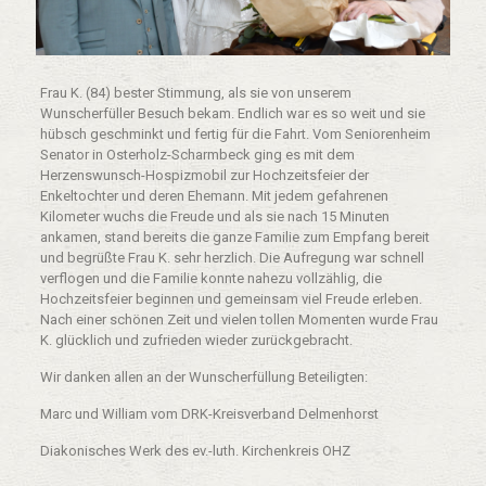
Frau K. (84) bester Stimmung, als sie von unserem
Wunscherfüller Besuch bekam. Endlich war es so weit und sie
hübsch geschminkt und fertig für die Fahrt. Vom Seniorenheim
Senator in Osterholz-Scharmbeck ging es mit dem
Herzenswunsch-Hospizmobil zur Hochzeitsfeier der
Enkeltochter und deren Ehemann. Mit jedem gefahrenen
Kilometer wuchs die Freude und als sie nach 15 Minuten
ankamen, stand bereits die ganze Familie zum Empfang bereit
und begrüßte Frau K. sehr herzlich. Die Aufregung war schnell
verflogen und die Familie konnte nahezu vollzählig, die
Hochzeitsfeier beginnen und gemeinsam viel Freude erleben.
Nach einer schönen Zeit und vielen tollen Momenten wurde Frau
K. glücklich und zufrieden wieder zurückgebracht.
Wir danken allen an der Wunscherfüllung Beteiligten:
Marc und William vom DRK-Kreisverband Delmenhorst
Diakonisches Werk des ev.-luth. Kirchenkreis OHZ