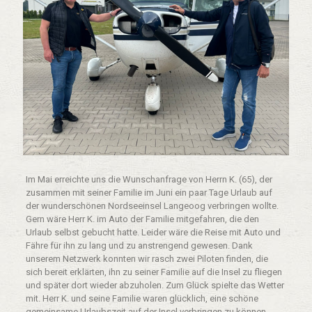
Im Mai erreichte uns die Wunschanfrage von Herrn K. (65), der
zusammen mit seiner Familie im Juni ein paar Tage Urlaub auf
der wunderschönen Nordseeinsel Langeoog verbringen wollte.
Gern wäre Herr K. im Auto der Familie mitgefahren, die den
Urlaub selbst gebucht hatte. Leider wäre die Reise mit Auto und
Fähre für ihn zu lang und zu anstrengend gewesen. Dank
unserem Netzwerk konnten wir rasch zwei Piloten finden, die
sich bereit erklärten, ihn zu seiner Familie auf die Insel zu fliegen
und später dort wieder abzuholen. Zum Glück spielte das Wetter
mit. Herr K. und seine Familie waren glücklich, eine schöne
gemeinsame Urlaubszeit auf der Insel verbringen zu können.