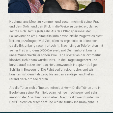
Nochmal ans Meer zu kommen und zusammen mit seiner Frau
und dem Sohn und den Blick in die Weite zu genießen, danach
sehnte sich Herr D. (68) sehr. Als das Pflegepersonal der
Palliativstation am Delme Klinikum davon erfuhr, zögerte es nicht,
bei uns anzufragen. Viel Zeit, alles zu organisieren, blieb nicht,
da die Erkrankung rasch fortschritt. Nach einigen Telefonaten mit
seiner Frau und dem DRK-Kreisverband Delmenhorst konnte
unser Wunscherfüller schon zwei Tage später an der Zimmertür
klopfen. Behutsam wurde Herr D. in die Trage umgesetzt und
kurz darauf setze sich das Herzenswunsch-Hospizmobil gen
Schillig in Bewegung. Die Fahrt verlief reibungslos und wir
konnten mit dem Fahrzeug bis an den sandigen und hellen
Strand der Nordsee fahren.
Als die Türen sich öffneten, liefen bei Herrn D. die Tränen und in
Begleitung seiner Familie begann ein sehr schwerer und sehr
emotionaler Abschied vom Leben. Nach fast zwei Stunden war
Herr D. sichtlich erschöpft und wollte zurück ins Krankenhaus.