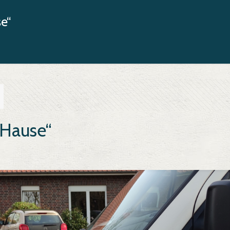
e“
 Hause“