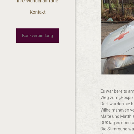
Ihre Wunschanfrage
Kontakt
Bankverbindung
Es war bereits a
Weg zum „Hospiz
Dort wurden sie b
Wilhelmshaven ve
Malte und Matthia
DRK lag es ebenso
Die Stimmung war