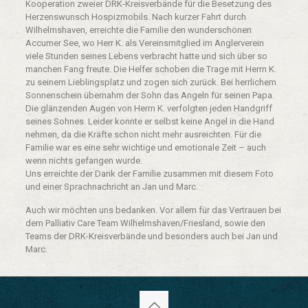
Kooperation zweier DRK-Kreisverbände für die Besetzung des
Herzenswunsch Hospizmobils. Nach kurzer Fahrt durch
Wilhelmshaven, erreichte die Familie den wunderschönen
Accumer See, wo Herr K. als Vereinsmitglied im Anglerverein
viele Stunden seines Lebens verbracht hatte und sich über so
manchen Fang freute. Die Helfer schoben die Trage mit Herrn K.
zu seinem Lieblingsplatz und zogen sich zurück. Bei herrlichem
Sonnenschein übernahm der Sohn das Angeln für seinen Papa.
Die glänzenden Augen von Herrn K. verfolgten jeden Handgriff
seines Sohnes. Leider konnte er selbst keine Angel in die Hand
nehmen, da die Kräfte schon nicht mehr ausreichten. Für die
Familie war es eine sehr wichtige und emotionale Zeit – auch
wenn nichts gefangen wurde.
Uns erreichte der Dank der Familie zusammen mit diesem Foto
und einer Sprachnachricht an Jan und Marc.
Auch wir möchten uns bedanken. Vor allem für das Vertrauen bei
dem Palliativ Care Team Wilhelmshaven/Friesland, sowie den
Teams der DRK-Kreisverbände und besonders auch bei Jan und
Marc.