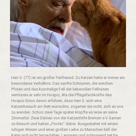
Herr S. (77) ist ein großer Tierfreund. Zu Katzen hatte er immer ein
besonderes Verhältnis. Das sanfte Schnurren, die weichen
Pfoten und das kuschelige Fell der liebevollen Fellnasen
vermisste er sehr im Hospiz. Als die Pflegefachkräfte des
Hospiz-Sirius davon erfuhren, dass Herr S. sich eine
Katzenbesuch am Bett wünschte, zögerten sie nicht, sich an uns
zu wenden. Schon zwei Tage später klopfte es leise an seine
Zimmertür. Zwei Damen von der Katzenhilfe Bremen e.V. kamen
zu Besuch und hatten „Flomki“ dabei. Ausgestattet mit einem
ruhigen Wesen und einer großen Liebe zu Menschen ließ der
Kater sich nicht lange bitten. Langsam und schnurrend setzte