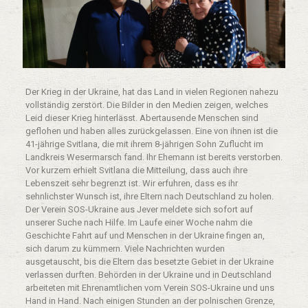
Der Krieg in der Ukraine, hat das Land in vielen Regionen nahezu
vollständig zerstört. Die Bilder in den Medien zeigen, welches
Leid dieser Krieg hinterlässt. Abertausende Menschen sind
geflohen und haben alles zurückgelassen. Eine von ihnen ist die
41-jährige Svitlana, die mit ihrem 8-jährigen Sohn Zuflucht im
Landkreis Wesermarsch fand. Ihr Ehemann ist bereits verstorben.
Vor kurzem erhielt Svitlana die Mitteilung, dass auch ihre
Lebenszeit sehr begrenzt ist. Wir erfuhren, dass es ihr
sehnlichster Wunsch ist, ihre Eltern nach Deutschland zu holen.
Der Verein SOS-Ukraine aus Jever meldete sich sofort auf
unserer Suche nach Hilfe. Im Laufe einer Woche nahm die
Geschichte Fahrt auf und Menschen in der Ukraine fingen an,
sich darum zu kümmern. Viele Nachrichten wurden
ausgetauscht, bis die Eltern das besetzte Gebiet in der Ukraine
verlassen durften. Behörden in der Ukraine und in Deutschland
arbeiteten mit Ehrenamtlichen vom Verein SOS-Ukraine und uns
Hand in Hand. Nach einigen Stunden an der polnischen Grenze,