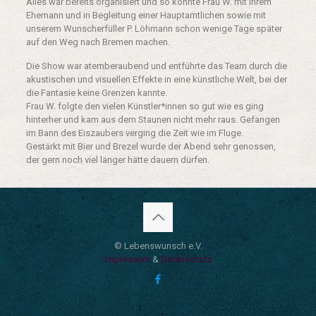
Alles war bereits organisiert und so konnte Frau W. mit ihrem
Ehemann und in Begleitung einer Hauptamtlichen sowie mit
unserem Wunscherfüller P. Löhmann schon wenige Tage später
auf den Weg nach Bremen machen.
Die Show war atemberaubend und entführte das Team durch die
akustischen und visuellen Effekte in eine künstliche Welt, bei der
die Fantasie keine Grenzen kannte.
Frau W. folgte den vielen Künstler*innen so gut wie es ging
hinterher und kam aus dem Staunen nicht mehr raus. Gefangen
im Bann des Eiszaubers verging die Zeit wie im Fluge.
Gestärkt mit Bier und Brezel wurde der Abend sehr genossen,
der gern noch viel länger hätte dauern dürfen.
© Lebenswunsch e.V.
Impressum
&
Datenschutz