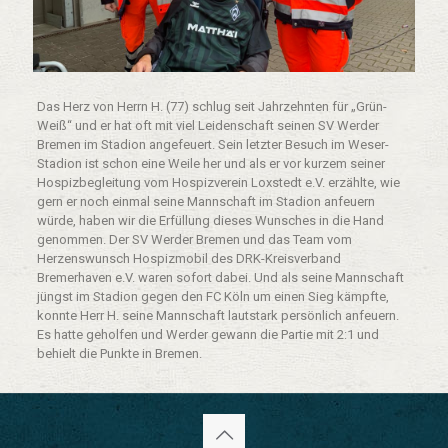
Das Herz von Herrn H. (77) schlug seit Jahrzehnten für „Grün-
Weiß“ und er hat oft mit viel Leidenschaft seinen SV Werder
Bremen im Stadion angefeuert. Sein letzter Besuch im Weser-
Stadion ist schon eine Weile her und als er vor kurzem seiner
Hospizbegleitung vom Hospizverein Loxstedt e.V. erzählte, wie
gern er noch einmal seine Mannschaft im Stadion anfeuern
würde, haben wir die Erfüllung dieses Wunsches in die Hand
genommen. Der SV Werder Bremen und das Team vom
Herzenswunsch Hospizmobil des DRK-Kreisverband
Bremerhaven e.V. waren sofort dabei. Und als seine Mannschaft
jüngst im Stadion gegen den FC Köln um einen Sieg kämpfte,
konnte Herr H. seine Mannschaft lautstark persönlich anfeuern.
Es hatte geholfen und Werder gewann die Partie mit 2:1 und
behielt die Punkte in Bremen.