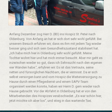
Anfang Dezember zog Herr D. (83) ins Hospiz St. Peter nach
Oldenburg. Von Anfang an hat er sich dort sehr wohl gefühlt. Bei
unserem Besuch erfuhren wir, dass es ihm mit jedem Tag wieder
besser ging und sich sein Gesundheitszustand stabilisiert hat.
„Ich habe mich hier in Oldenburg sehr wohl gefühlt. Meine
Tochter wohnt hier und hat mich immer besucht. Aber mir geht es
inzwischen wieder so gut, dass ich Sehnsucht nach den eigenen
vier Wänden habe.“, erfuhren wir. Es ist das Vertraute, seine
netten und fürsorglichen Nachbarn, die er vermisst. Da er sich
selbst versorgen kann und vom Hospiz die Weiterversorgung zu
Hause durch einen Pflegedienst und einem SAPV-Team
organisiert werden konnte, haben wir Herrn D. gern wieder nach
Hause gebracht. Vor der Abfahrt in Oldenburg hat er von den
Mitarbeitenden des Hospizes verabschiedet. „Es war schön hier,
jetzt möchte ich aber los“, und stieg in das wartende Taxi.