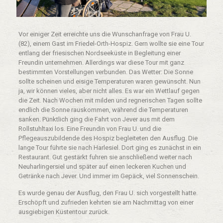
Vor einiger Zeit erreichte uns die Wunschanfrage von Frau U.
(82), einem Gast im Friedel-Orth-Hospiz. Gern wollte sie eine Tour
entlang der friesischen Nordseeküste in Begleitung einer
Freundin unternehmen. Allerdings war diese Tour mit ganz
bestimmten Vorstellungen verbunden. Das Wetter: Die Sonne
sollte scheinen und eisige Temperaturen waren gewünscht. Nun
ja, wir können vieles, aber nicht alles. Es war ein Wettlauf gegen
die Zeit. Nach Wochen mit milden und regnerischen Tagen sollte
endlich die Sonne rauskommen, während die Temperaturen
sanken. Pünktlich ging die Fahrt von Jever aus mit dem
Rollstuhltaxi los. Eine Freundin von Frau U. und die
Pflegeauszubildende des Hospiz begleiteten den Ausflug. Die
lange Tour führte sie nach Harlesiel. Dort ging es zunächst in ein
Restaurant. Gut gestärkt fuhren sie anschließend weiter nach
Neuharlingersiel und später auf einen leckeren Kuchen und
Getränke nach Jever. Und immer im Gepäck, viel Sonnenschein.
Es wurde genau der Ausflug, den Frau U. sich vorgestellt hatte.
Erschöpft und zufrieden kehrten sie am Nachmittag von einer
ausgiebigen Küstentour zurück.