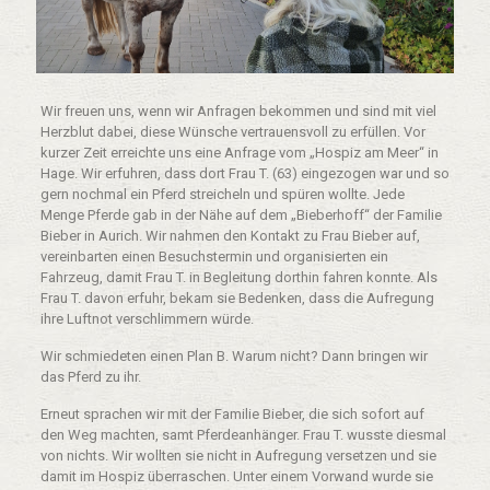
Wir freuen uns, wenn wir Anfragen bekommen und sind mit viel
Herzblut dabei, diese Wünsche vertrauensvoll zu erfüllen. Vor
kurzer Zeit erreichte uns eine Anfrage vom „Hospiz am Meer“ in
Hage. Wir erfuhren, dass dort Frau T. (63) eingezogen war und so
gern nochmal ein Pferd streicheln und spüren wollte. Jede
Menge Pferde gab in der Nähe auf dem „Bieberhoff“ der Familie
Bieber in Aurich. Wir nahmen den Kontakt zu Frau Bieber auf,
vereinbarten einen Besuchstermin und organisierten ein
Fahrzeug, damit Frau T. in Begleitung dorthin fahren konnte. Als
Frau T. davon erfuhr, bekam sie Bedenken, dass die Aufregung
ihre Luftnot verschlimmern würde.
Wir schmiedeten einen Plan B. Warum nicht? Dann bringen wir
das Pferd zu ihr.
Erneut sprachen wir mit der Familie Bieber, die sich sofort auf
den Weg machten, samt Pferdeanhänger. Frau T. wusste diesmal
von nichts. Wir wollten sie nicht in Aufregung versetzen und sie
damit im Hospiz überraschen. Unter einem Vorwand wurde sie