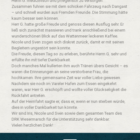
Herrn G. medizinisch und pflegerisch zu versorgen.
Zusammen fuhren sie mit dem schicken Fahrzeug nach Dangast
– und schnell wurden aus Fremden Freunde. Die Stimmung hätte
kaum besser sein können.
Herr G. hatte große Freude und genoss diesen Ausflug sehr. Er
ließ sich zunächst massieren und trank anschließend bei einem
wunderschönen Blick auf das Wattenmeer leckeren Kaffee.
Nicole und Sven zogen sich diskret zurück, damit er mit seinen
Begleitern ungestört sein konnte.
Die Freude, diesen Tag so zu erleben, berührte Herrn G. sehr und
erfüllte ihn mit tiefer Dankbarkeit.
Doch manches Mal kullerten ihm auch Tränen übers Gesicht – es
waren die Erinnerungen an seine verstorbene Frau, die
hochkamen. Ihre gemeinsame Zeit war voller Liebe gewesen.
Nachdem sie noch im Vareler Hafen zum Essen eingekehrt
waren, war Herr G. erschöpft und wollte voller Glückseligkeit die
Rückfahrt antreten.
Auf der Heimfahrt sagte er, dass er, wenn er nun sterben würde,
dies in voller Dankbarkeit tun könnte.
Wir sind Iris, Nicole und Sven sowie dem gesamten Team des
DRK Wesermarsch für die Unterstützung sehr dankbar.
Vielen herzlichen Dank!