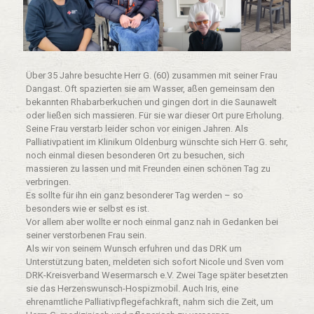
Über 35 Jahre besuchte Herr G. (60) zusammen mit seiner Frau
Dangast. Oft spazierten sie am Wasser, aßen gemeinsam den
bekannten Rhabarberkuchen und gingen dort in die Saunawelt
oder ließen sich massieren. Für sie war dieser Ort pure Erholung.
Seine Frau verstarb leider schon vor einigen Jahren. Als
Palliativpatient im Klinikum Oldenburg wünschte sich Herr G. sehr,
noch einmal diesen besonderen Ort zu besuchen, sich
massieren zu lassen und mit Freunden einen schönen Tag zu
verbringen.
Es sollte für ihn ein ganz besonderer Tag werden – so
besonders wie er selbst es ist.
Vor allem aber wollte er noch einmal ganz nah in Gedanken bei
seiner verstorbenen Frau sein.
Als wir von seinem Wunsch erfuhren und das DRK um
Unterstützung baten, meldeten sich sofort Nicole und Sven vom
DRK-Kreisverband Wesermarsch e.V. Zwei Tage später besetzten
sie das Herzenswunsch-Hospizmobil. Auch Iris, eine
ehrenamtliche Palliativpflegefachkraft, nahm sich die Zeit, um