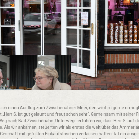
 sich einen Ausflug zum Zwischenahner Meer, den wir ihm gerne ermö
kt „Herr S. ist gut gelaunt und freut schon sehr“. Gemeinsam mit seiner 
eg nach Bad Zwischenahn. Unterwegs erfuhren wir, dass Herr S. auf 
te. Als wir ankamen, steuerten wir als erstes die weit über das Ammer
eschäft mit gefüllten Einkaufstaschen verlassen hatten, tat ein ausgie