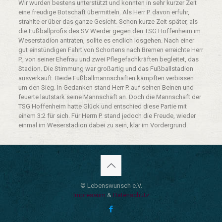
Wir wurden bestens unterstützt und konnten in sehr kurzer Zeit
eine freudige Botschaft übermitteln. Als Herr P. davon erfuhr,
strahlte er über das ganze Gesicht. Schon kurze Zeit später, als
die Fußballprofis des SV Werder gegen den TSG Hoffenheim im
Weserstadion antraten, sollte es endlich losgehen. Nach einer
gut einstündigen Fahrt von Schortens nach Bremen erreichte Herr
P., von seiner Ehefrau und zwei Pflegefachkräften begleitet, das
Stadion. Die Stimmung war großartig und das Fußballstadion
ausverkauft. Beide Fußballmannschaften kämpften verbissen
um den Sieg. In Gedanken stand Herr P. auf seinen Beinen und
feuerte lautstark seine Mannschaft an. Doch die Mannschaft der
TSG Hoffenheim hatte Glück und entschied diese Partie mit
einem 3:2 für sich. Für Herrn P. stand jedoch die Freude, wieder
einmal im Weserstadion dabei zu sein, klar im Vordergrund.
© Lebenswunsch e.V.
Impressum
&
Datenschutz