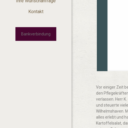
Ihre Wunschanfrage
Kontakt
Bankverbindung
Vor einiger Zeit 
den Pflegekräften
verlassen. Herr K
und steuerte viel
Wilhelmshaven. Mi
alles erlebt und h
Kartoffelsalat, d