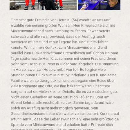
Eine sehr gute Freundin von Herrn K. (54) wandte an uns und
erzählte von seinem großen Wunsch. Herr K. wünschte sich ins
Miniaturwunderland nach Hamburg zu fahren. Er war bereits
schwach und allen war bewusst, dass der Ausflug rasch
passieren musste und er nur liegend hin- und zurückfahren
konnte. Wir nahmen Kontakt zum Miniaturwunderland und
parallel zum DRK-Kreisverband Bremerhaven auf. Schon ein paar
Tage später wurde Herr K. zusammen mit seiner Frau und deren
Sohn vom Hospiz St. Peter in Oldenburg abgeholt. Die Stimmung
im Herzenswunsch Hospizmobil war toll. Es folgten viele
Stunden puren Glücks im Miniaturwunderland. Herr K. und seine
Familie waren so überglücklich und es begann eine Reise über
viele Kontinente und Orte, die ihm bekannt waren. Er achtete
sorgsam auf die vielen kleinen Details, die es zu entdecken gab.
Nicht einen Gedanken an seine Situation ließ er zu. Spät am
Abend kehrten alle erschöpft zurück. Schon tags darauf wäre
solch ein Ausflug nicht mehr möglich gewesen. Sein
Gesundheitszustand hatte sich weiter verschlechtert. Kurz darauf
erfuhr Herr K., dass der Lebenswunsch e.V. eine sehr großzügige
Spende vom Miniaturwunderland erhalten hatte. Er freute sich