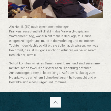
Als Herr B. (59) nach einem mehrwöchigen
Krankenhausaufenthalt direkt in das Vareler „Hospiz am
Wattenmeer“ zog, war er nicht mehr in der Lage, zu Hause
einiges zu regeln. „Ich muss in die Wohnung und mit meinen
Töchtern den Nachlass klären, sie sollen auch wissen, wer was
bekommt, das ist mir ganz wichtig“, erfuhren wir bei unserem
Besuch bei Herrn B.
Sofort konnten wir einen Termin vereinbaren und sind zusammen
mit ihm schon zwei Tage später nach Oldenburg gefahren.
Zuhause regelte Herr B. letzte Dinge. Auf dem Rückweg zum
Hospiz wurde an einem Schnellrestaurant haltgemacht und er
bestellte sich einen Burger und Pommes.