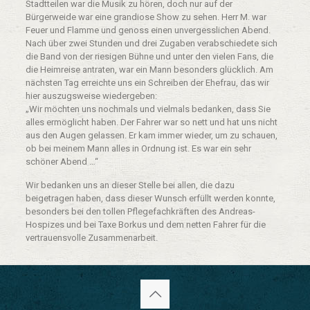
Stadtteilen war die Musik zu hören, doch nur auf der
Bürgerweide war eine grandiose Show zu sehen. Herr M. war
Feuer und Flamme und genoss einen unvergesslichen Abend.
Nach über zwei Stunden und drei Zugaben verabschiedete sich
die Band von der riesigen Bühne und unter den vielen Fans, die
die Heimreise antraten, war ein Mann besonders glücklich. Am
nächsten Tag erreichte uns ein Schreiben der Ehefrau, das wir
hier auszugsweise wiedergeben:
„Wir möchten uns nochmals und vielmals bedanken, dass Sie
alles ermöglicht haben. Der Fahrer war so nett und hat uns nicht
aus den Augen gelassen. Er kam immer wieder, um zu schauen,
ob bei meinem Mann alles in Ordnung ist. Es war ein sehr
schöner Abend …“
Wir bedanken uns an dieser Stelle bei allen, die dazu
beigetragen haben, dass dieser Wunsch erfüllt werden konnte,
besonders bei den tollen Pflegefachkräften des Andreas-
Hospizes und bei Taxe Borkus und dem netten Fahrer für die
vertrauensvolle Zusammenarbeit.