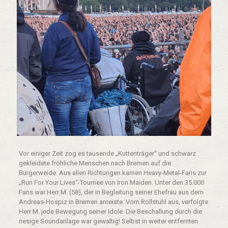
Vor einiger Zeit zog es tausende „Kuttenträger“ und schwarz
gekleidete fröhliche Menschen nach Bremen auf die
Bürgerweide. Aus allen Richtungen kamen Heavy-Metal-Fans zur
„Run For Your Lives“-Tournee von Iron Maiden. Unter den 35.000
Fans war Herr M. (58), der in Begleitung seiner Ehefrau aus dem
Andreas-Hospiz in Bremen anreiste. Vom Rollstuhl aus, verfolgte
Herr M. jede Bewegung seiner Idole. Die Beschallung durch die
riesige Soundanlage war gewaltig! Selbst in weiter entfernten